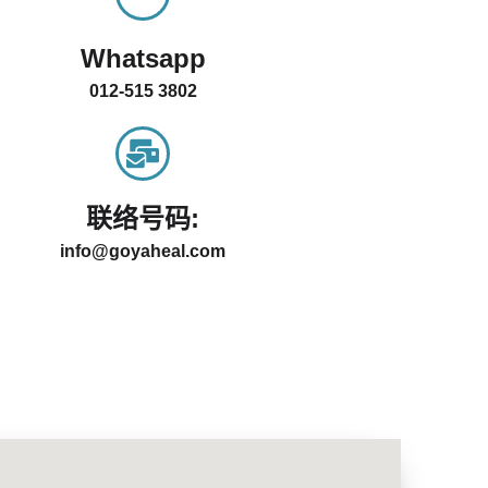
Whatsapp
012-515 3802
联络号码:
info@goyaheal.com